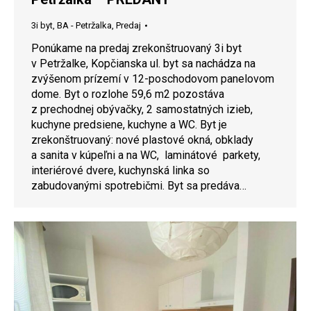
3i byt
,
BA - Petržalka
,
Predaj
Ponúkame na predaj zrekonštruovaný 3i byt
v Petržalke, Kopčianska ul. byt sa nachádza na
zvýšenom prízemí v 12-poschodovom panelovom
dome. Byt o rozlohe 59,6 m2 pozostáva
z prechodnej obývačky, 2 samostatných izieb,
kuchyne predsiene, kuchyne a WC. Byt je
zrekonštruovaný: nové plastové okná, obklady
a sanita v kúpeľni a na WC, laminátové parkety,
interiérové dvere, kuchynská linka so
zabudovanými spotrebičmi. Byt sa predáva…