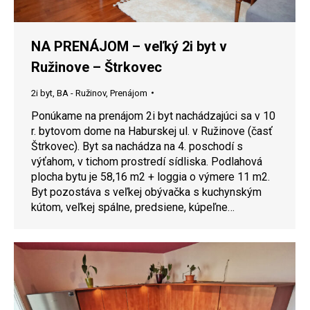
NA PRENÁJOM – veľký 2i byt v
Ružinove – Štrkovec
2i byt
,
BA - Ružinov
,
Prenájom
Ponúkame na prenájom 2i byt nachádzajúci sa v 10
r. bytovom dome na Haburskej ul. v Ružinove (časť
Štrkovec). Byt sa nachádza na 4. poschodí s
výťahom, v tichom prostredí sídliska. Podlahová
plocha bytu je 58,16 m2 + loggia o výmere 11 m2.
Byt pozostáva s veľkej obývačka s kuchynským
kútom, veľkej spálne, predsiene, kúpeľne…