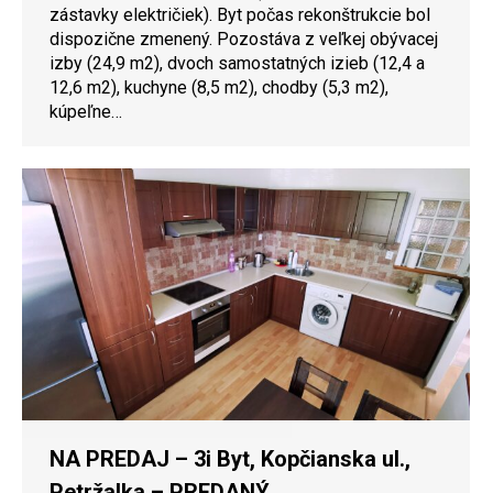
zástavky električiek). Byt počas rekonštrukcie bol
dispozične zmenený. Pozostáva z veľkej obývacej
izby (24,9 m2), dvoch samostatných izieb (12,4 a
12,6 m2), kuchyne (8,5 m2), chodby (5,3 m2),
kúpeľne…
NA PREDAJ – 3i Byt, Kopčianska ul.,
Petržalka – PREDANÝ