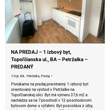
NA PREDAJ – 1 izbový byt,
Topoľčianska ul., BA – Petržalka –
PREDANÝ
1i byt
,
BA - Petržalka
,
Predaj
Ponúkame na predaj priestranný 1-izbový byt
orientovaný na východ v Petržalke na
Topoľčianskej ulici. Byt má výmeru 37,6 m2 a
nachádza sa na 7.poschodí v 12-poschodovom
bytovom dome s výťahmi. Byt pozostáva z izby,