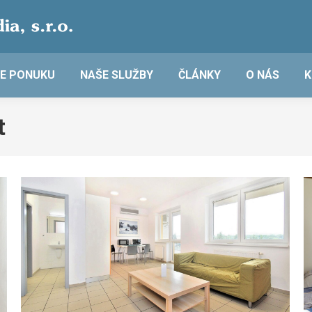
E PONUKU
NAŠE SLUŽBY
ČLÁNKY
O NÁS
K
t