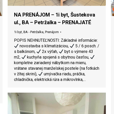
NA PRENÁJOM – 1i byt, Šustekova
ul., BA – Petržalka – PRENAJATÉ
1i byt
,
BA - Petržalka
,
Prenájom
POPIS NEHNUTEĽNOSTI: Základné informácie:
novostavba s klimatizáciou,
5 / 6 posch. /
s balkónom,
2x výťah,
byt o výmere 43
m2,
kuchyňa spojená s obytnou časťou,
kompletne zariadený nábytkom na mieru,
vrátane stavanej manželskej postele (na fotkách
v žltej skrini),
umývačka riadu, práčka,
chladnička, elektrická rúra a mikrovlnka,…