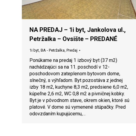
NA PREDAJ – 1i byt, Jankolova ul.,
Petržalka – Ovsište – PREDANÉ
1i byt
,
BA - Petržalka
,
Predaj
Ponúkame na predaj 1 izbový byt (37 m2)
nachádzajúci sa na 11. poschodí v 12-
poschodovom zateplenom bytovom dome,
slnečný, s výhľadom. Byt pozostáva z jednej
izby 18 m2, kuchyne 8,3 m2, predsiene 6,0 m2,
kúpeľne 2,6 m2, WC 0,8 m2 a pivničnej kobky.
Byt je v pôvodnom stave, okrem okien, ktoré sú
platové. V dome sú vymenené stúpačky. Pred
odovzdaním kupujúcemu,…