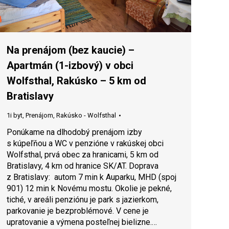
Na prenájom (bez kaucie) –
Apartmán (1-izbový) v obci
Wolfsthal, Rakúsko – 5 km od
Bratislavy
1i byt
,
Prenájom
,
Rakúsko - Wolfsthal
Ponúkame na dlhodobý prenájom izby
s kúpeľňou a WC v penzióne v rakúskej obci
Wolfsthal, prvá obec za hranicami, 5 km od
Bratislavy, 4 km od hranice SK/AT. Doprava
z Bratislavy: autom 7 min k Auparku, MHD (spoj
901) 12 min k Novému mostu. Okolie je pekné,
tiché, v areáli penziónu je park s jazierkom,
parkovanie je bezproblémové. V cene je
upratovanie a výmena posteľnej bielizne.…