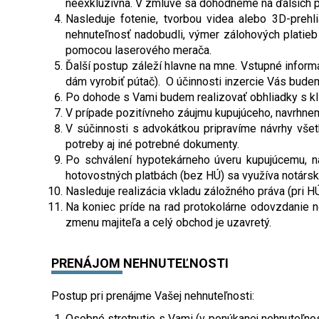
neexkluzívna. V zmluve sa dohodneme na ďalších po
Nasleduje fotenie, tvorbou videa alebo 3D-prehl
nehnuteľnosť nadobudli, výmer zálohových platieb
pomocou laserového merača.
Ďalší postup záleží hlavne na mne. Vstupné inform
dám vyrobiť pútač). O účinnosti inzercie Vás bude
Po dohode s Vami budem realizovať obhliadky s kl
V prípade pozitívneho záujmu kupujúceho, navrhne
V súčinnosti s advokátkou pripravíme návrhy vše
potreby aj iné potrebné dokumenty.
Po schválení hypotekárneho úveru kupujúcemu, na
hotovostných platbách (bez HÚ) sa využíva notársk
Nasleduje realizácia vkladu záložného práva (pri HÚ
Na koniec príde na rad protokolárne odovzdanie n
zmenu majiteľa a celý obchod je uzavretý.
PRENÁJOM NEHNUTEĽNOSTI
Postup pri prenájme Vašej nehnuteľnosti:
Osobné stretnutie s Vami (v ponúkanej nehnuteľnos