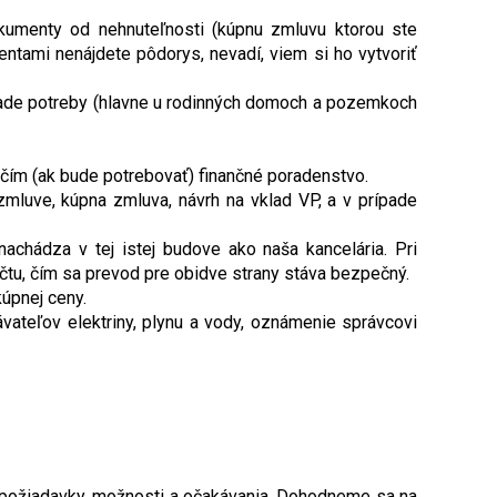
okumenty od nehnuteľnosti (kúpnu zmluvu ktorou ste
tami nenájdete pôdorys, nevadí, viem si ho vytvoriť
ípade potreby (hlavne u rodinných domoch a pozemkoch
čím (ak bude potrebovať) finančné poradenstvo.
mluve, kúpna zmluva, návrh na vklad VP, a v prípade
achádza v tej istej budove ako naša kancelária. Pri
čtu, čím sa prevod pre obidve strany stáva bezpečný.
kúpnej ceny.
vateľov elektriny, plynu a vody, oznámenie správcovi
še požiadavky, možnosti a očakávania. Dohodneme sa na