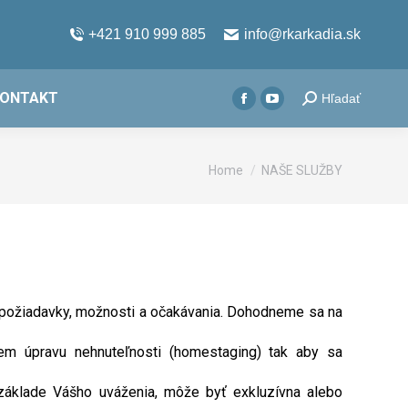
page
page
opens
opens
+421 910 999 885
info@rkarkadia.sk
in
in
new
new
window
window
ONTAKT
Search:
Hľadať
Facebook
YouTube
page
page
opens
opens
You are here:
Home
NAŠE SLUŽBY
in
in
new
new
window
window
še požiadavky, možnosti a očakávania. Dohodneme sa na
nem úpravu nehnuteľnosti (homestaging) tak aby sa
 základe Vášho uváženia, môže byť exkluzívna alebo