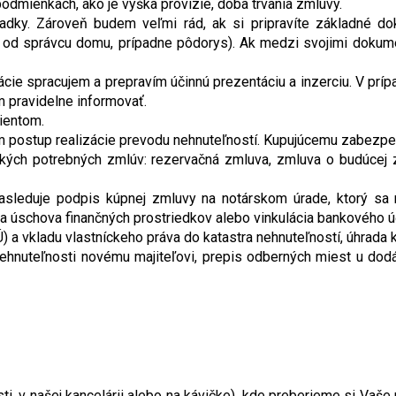
dmienkach, ako je výška provízie, doba trvania zmluvy.
iadky. Zároveň budem veľmi rád, ak si pripravíte základné d
 od správcu domu, prípadne pôdorys). Ak medzi svojimi dokumen
ácie spracujem a prepravím účinnú prezentáciu a inzerciu. V pr
m pravidelne informovať.
ientom.
m postup realizácie prevodu nehnuteľností. Kupujúcemu zabezpe
tkých potrebných zmlúv: rezervačná zmluva, zmluva o budúcej z
sleduje podpis kúpnej zmluvy na notárskom úrade, ktorý sa n
a úschova finančných prostriedkov alebo vinkulácia bankového ú
) a vkladu vlastníckeho práva do katastra nehnuteľností, úhrada 
ehnuteľnosti novému majiteľovi, prepis odberných miest u dodá
ti, v našej kancelárii alebo na kávičke), kde preberieme si Va