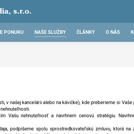
E PONUKU
NAŠE SLUŽBY
ČLÁNKY
O NÁS
K
ti, v našej kancelárii alebo na kávičke), kde preberieme si Va
 nehnuteľnosti.
otím Vašu nehnuteľnosť a navrhnem cenovú stratégiu. Navrh
edaja, podpíšeme spolu sprostredkovateľskú zmluvu, ktorá na