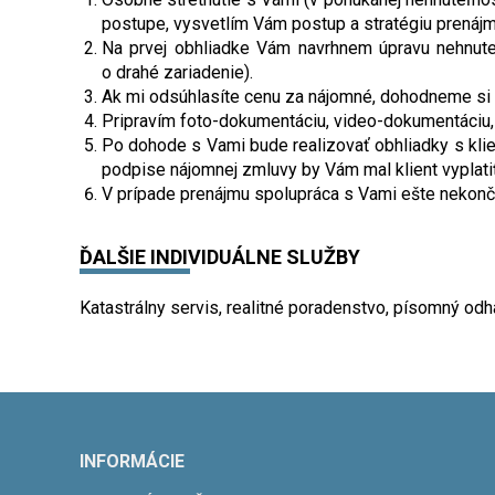
postupe, vysvetlím Vám postup a stratégiu prenájm
Na prvej obhliadke Vám navrhnem úpravu nehnuteľ
o drahé zariadenie).
Ak mi odsúhlasíte cenu za nájomné, dohodneme si 
Pripravím foto-dokumentáciu, video-dokumentáciu, 
Po dohode s Vami bude realizovať obhliadky s klie
podpise nájomnej zmluvy by Vám mal klient vyplati
V prípade prenájmu spolupráca s Vami ešte nekončí
ĎALŠIE INDIVIDUÁLNE SLUŽBY
Katastrálny servis, realitné poradenstvo, písomný odh
INFORMÁCIE