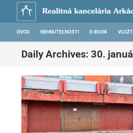
ÚVOD
NEHNUTEĽNOSTI
E-BOOK
VLOŽT
Daily Archives:
30. janu