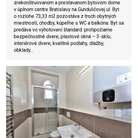
zrekonštruovanom a prestavanom bytovom dome
v úplnom centre Bratislavy na Gunduličovej ul. Byt
o rozlohe 73,33 m2 pozostáva z troch obytných
miestností, chodby, kúpeľne s WC a balkóna. Byt sa
predáva vo vyhotovení štandard: protipožiarne
bezpečnostné dvere, plastové okná – 3-sklo,
interiérové dvere, kvalitné podlahy, dlažby,
obklady…