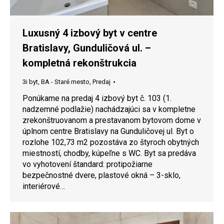
Luxusný 4 izbový byt v centre
Bratislavy, Gunduličová ul. –
kompletná rekonštrukcia
3i byt
,
BA - Staré mesto
,
Predaj
Ponúkame na predaj 4 izbový byt č. 103 (1.
nadzemné podlažie) nachádzajúci sa v kompletne
zrekonštruovanom a prestavanom bytovom dome v
úplnom centre Bratislavy na Gunduličovej ul. Byt o
rozlohe 102,73 m2 pozostáva zo štyroch obytných
miestností, chodby, kúpeľne s WC. Byt sa predáva
vo vyhotovení štandard: protipožiarne
bezpečnostné dvere, plastové okná – 3-sklo,
interiérové…