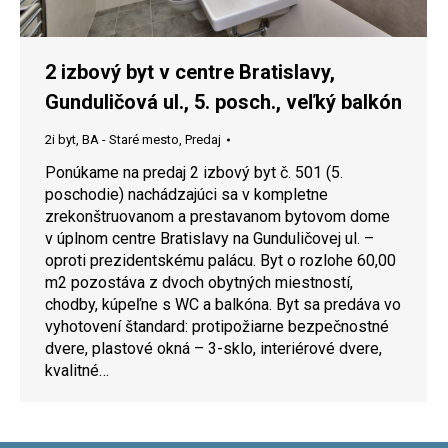
2 izbový byt v centre Bratislavy,
Gunduličová ul., 5. posch., veľký balkón
2i byt
,
BA - Staré mesto
,
Predaj
Ponúkame na predaj 2 izbový byt č. 501 (5.
poschodie) nachádzajúci sa v kompletne
zrekonštruovanom a prestavanom bytovom dome
v úplnom centre Bratislavy na Gunduličovej ul. –
oproti prezidentskému palácu. Byt o rozlohe 60,00
m2 pozostáva z dvoch obytných miestností,
chodby, kúpeľne s WC a balkóna. Byt sa predáva vo
vyhotovení štandard: protipožiarne bezpečnostné
dvere, plastové okná – 3-sklo, interiérové dvere,
kvalitné…