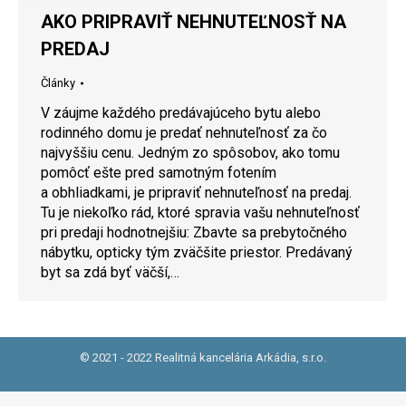
AKO PRIPRAVIŤ NEHNUTEĽNOSŤ NA
PREDAJ
Články
V záujme každého predávajúceho bytu alebo
rodinného domu je predať nehnuteľnosť za čo
najvyššiu cenu. Jedným zo spôsobov, ako tomu
pomôcť ešte pred samotným fotením
a obhliadkami, je pripraviť nehnuteľnosť na predaj.
Tu je niekoľko rád, ktoré spravia vašu nehnuteľnosť
pri predaji hodnotnejšiu: Zbavte sa prebytočného
nábytku, opticky tým zväčšite priestor. Predávaný
byt sa zdá byť väčší,…
© 2021 - 2022 Realitná kancelária Arkádia, s.r.o.