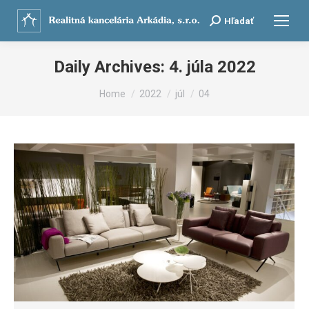
Search:
Hľadať
Daily Archives:
4. júla 2022
You are here:
Home
2022
júl
04